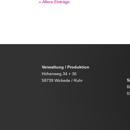
« Ältere Einträge
←
Prev: Smart-Fahrzeugbeschriftung-Vollfolierun
Verwaltung / Produktion
Höhenweg 34 + 36
S
58739 Wickede / Ruhr
B
5