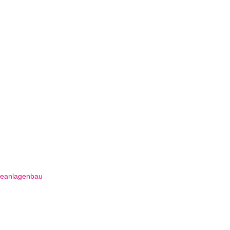
SCHRIEBEN VON
SB MEDIEN
eanlagenbau