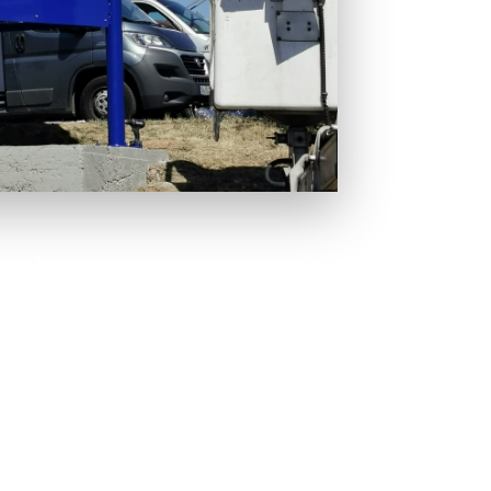
lar-Tower aufgestellt.
en wie z.B. Baugenehmigung, Statik etc. eingeholt und anschließend d
und das aufstellen mit einem Schwerlastkran.
urde auf dem Fundament mit insgesamt 12 Schwerlastankern aufgestell
 für den Außenbereich. Hier haben wir eine UV-Stabilität von 8-10 Jahre