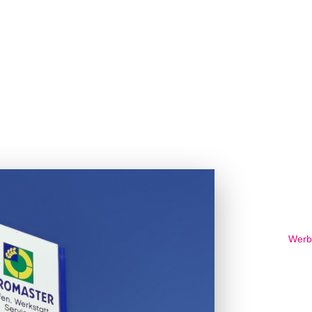
. Fundament
GE
Werb