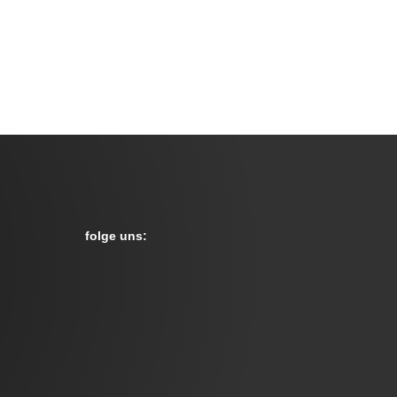
Fahrzeugbeschriftung für DDM Rainer Röll
→
folge uns: