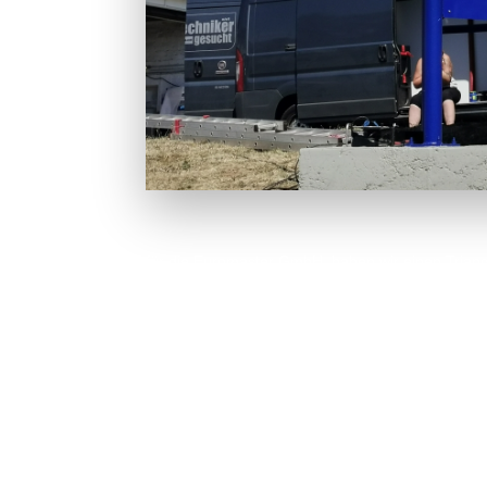
für die Euromaster GmbH, haben wir einen Triangu
Im ersten Step wurden alle notwendigen Unterlag
Im 2 Step folgte die Herstellung des Werbepylon 
Der gesamte Pylon hat ein Gewicht von 1t und w
Die Beschriftung erfolgte mit Hochleistungsfolien