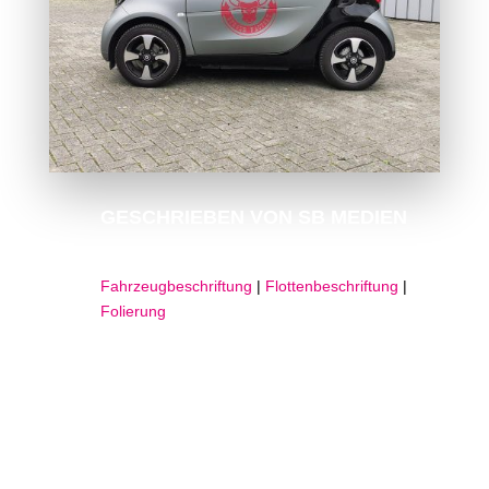
GESCHRIEBEN VON
SB MEDIEN
Fahrzeugbeschriftung
|
Flottenbeschriftung
|
Folierung
Fahrzeugvollfolierung für einen Smart.
Die Beschriftung am Smart, erfolgte in unserer
Werkstatt, in Arnsberg/Voßwinkel.
Für das Beschriften des Fahrzeug wurde die Farbe der