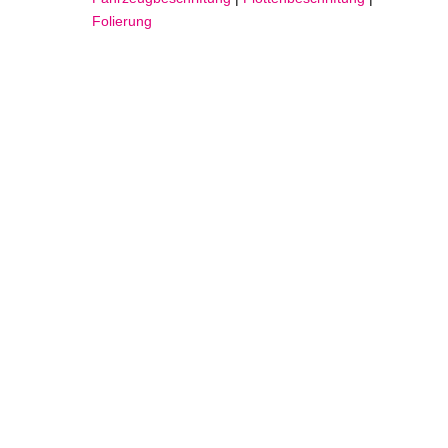
Folierung
für den Kunden Dennis Cramer aus Dornum haben wir
einen neuen Transporter beschriftet. Die Vollverklebung
von Weiß auf Schwarz wurde mit einer Arlon Folie
realisiert.
Vielleicht interessiert
Sie auch…