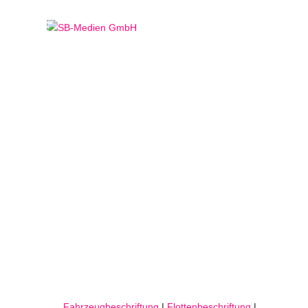
Fahrzeugbeschriftung
bei DDM Dennis Cramer
in Dornum
GESCHRIEBEN VON
SB MEDIEN
Fahrzeugbeschriftung
|
Flottenbeschriftung
|