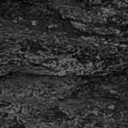
Für unseren Kunden Mahlow & Lais haben wir
zwei Fahrzeuge individuell gestaltet und
beschriftet – von der ersten Idee bis zur fertigen
Montage alles aus einer Hand. Auf Grundlage
präziser technischer Fahrzeugzeichnungen von
CAR Collection entwickelten wir die...
Für das neu gegründete Unternehmen Alltagshilfe