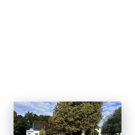
Werbebanden mit
Trägersystem für den
SVW Soest