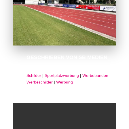
GESCHRIEBEN VON
SB MEDIEN
Schilder
|
Sportplatzwerbung
|
Werbebanden
|
Werbeschilder
|
Werbung