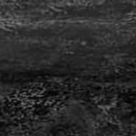
Individuelle Aufkleber und Etiketten für Industrie,
Gewerbe und Entsorgungsunternehmen Für
einen Kunden aus dem Bereich Entsorgung
produzieren wir regelmäßig hochwertige und
langlebige Aufkleber für den Einsatz auf
Glasbehältern und anderen Sammelsystemen im
Raum...