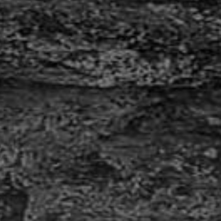
Nach einem Anfahrschaden haben wir die
beschädigte Werbestele am Euromaster-Standort
in Mönchengladbach fachgerecht instand gesetzt.
In unserer Produktion in Wickede (Ruhr) fertigten
wir neue Acrylspiegel passgenau an.
Anschließend beschrifteten wir die Flächen mit...