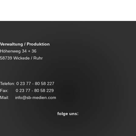
Verwaltung / Produktion
Höhenweg 34 + 36
58739 Wickede / Ruhr
Telefon: 0 23 77 - 80 58 227
Fax: 0 23 77 - 80 58 229
Mail: info@sb-medien.com
folge uns: