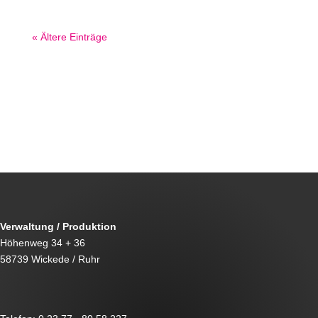
« Ältere Einträge
←
Prev: Beachflag für Sanibroy aus Dietzenbach
Herstellung und Lieferung von Meterstäbe mit
hochwertigen Direktdruck
→
Verwaltung / Produktion
Höhenweg 34 + 36
58739 Wickede / Ruhr