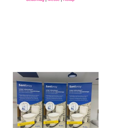
Herstellung und Lieferung von Rollup!
Für den Kunden Sanibroy wurden mehrere Rollup
hergestellt. Die Rollup sind hochwertige Systeme – der
Druck erfolgt ausschließlich
auf einem Displayfilm mit opaker Rückseite. So können
wir für einen brillanten Druck sorgen ohne das störende
Elemente durch scheinen.